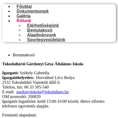
Főoldal
Dokumentumok
Galéria
Rólunk
Elérhetőségünk
Bemutakozó
Alapítványunk
Sportegyesületünk
Bemutatkozó
Tokodaltárói Gárdonyi Géza Általános Iskola
Igazgató:
Székely Gabriella
Igazgatóhelyettes:
Horváthné Lécz Ibolya
2532 Tokodaltáró Vajaskúti dűlő 6.
Telefon, fax: 06 33 505-540
E-mail:
gardonyiiskola@tokodaltaro.hu
OM azonosító: 200829
Igazgatói fogadóóra: kedd 15:00-16:00 között, illetve előzetes
telefonos egyeztetés alapján.
Fenntartó alapadatai: