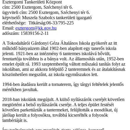
Esztergomi Tankerületi Központ
cím: 2500 Esztergom, Széchenyi tér 6.
ügyviteli cím: 2500 Esztergom, Széchenyi tér 6.
képviselő: Muszela Szabolcs tankerületi igazgató
elérhetősége: Titkárság:06-33/795-225
Email:
esztergom@kk.gov.hu
adószám: 15839156-2-11
A Tokodaltárói Gárdonyi Géza Általános Iskola gyökerét az itt
működő bányaüzem által 1902-ben alapított egy tanerős iskola
jelenti. 1921-ben az intézmény 6 tantermes iskolává bővült,
fenntartója továbbra is a bánya volt. Az államosítás után, 1952-ben
emelet épült rá. 1993 szeptemberéig váltott műszakú tanítás folyt az
iskolában, ami az akkora felépülő 2 tanteremnek és az átalakításnak
köszönhetően megszűnt, az iskola egyműszakos lett.
1994-ben átadásra került a tornaterem, így tárgyi feltételek jelentős
mértékben javultak.
2018-ban iskolánk megújult. A külső nyílászárók cseréjét követően
megtörtént a belső nyílászárók cseréje. A teljes épület festését
követően parkettázták a tantermeket, felújították a mosdókat, új
járólap került a folyosókra, továbbá kicserélték a folyosók
lambériáját is.