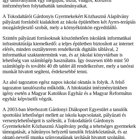
Így tanítványaink egy megújult, tiszta, világos, korszerű
intézményben folytathatták tanulmányaikat.
A Tokodaltárói Gárdonyis Gyermekekért Közhasznú Alapítvány
pályázati forrásból kialakított az iskola épületében két Ayres-terápiás
mozgásfejlesztő szobát, mely a környékünkön egyedülálló.
Szintén pályázati forrásoknak köszönhetően iskolánk informatikai
infrastruktúrája kiemelkedő: a teljes épületben biztosított az internet
elérés, minden osztályterem rendelkezik digitális táblával, 2
informatikai szaktantermünk van, és az iskolai könyvtárban is
lehetőség van számítógép használatra. Így összesen több mint 50
számítógép és további 40 db tablet áll rendelkezésre, mely a tanórai
munkát hivatott segíteni, érdekesebbé tenni.
Az alsó tagozaton egész napos iskolai oktatás is folyik. A felső
tagozaton tanulószoba működik. A hitoktatást intézményünkben
igény esetén a Magyar Katolikus Egyház és a Magyar Református
egyház képviselői végzik.
A 2003-ban létrehozott Gárdonyi Diáksport Egyesület a tanulók
sportolási lehetőségei mellett az iskola kapcsolatait, pályázati és
versenylehetőségeit is szélesíti, a Tokodaltárói Gárdonyis
Gyermekekért Közhasznú Alapítvány pedig a tehetséges gyermekek
támogatását, a hátrányos helyzetű tanulók felzárkóztatását, és az
oktató-nevelő munka színvonalának javítását hivatott szolgálni.