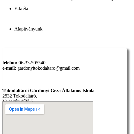
E-kréta
Alapítványunk
Elérhetőség:
telefon:
06-33-505540
e-mail:
gardonyitokodaltaro@gmail.com
Cím:
Tokodaltárói Gárdonyi Géza Általános Iskola
2532 Tokodaltáró,
Vajaskúti dűlő 6.