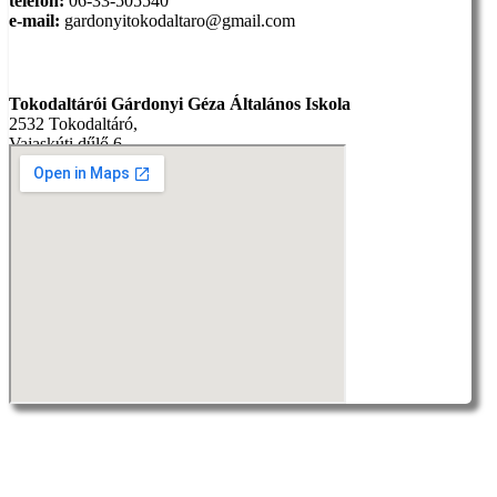
telefon:
06-33-505540
e-mail:
gardonyitokodaltaro@gmail.com
Cím:
Tokodaltárói Gárdonyi Géza Általános Iskola
2532 Tokodaltáró,
Vajaskúti dűlő 6.