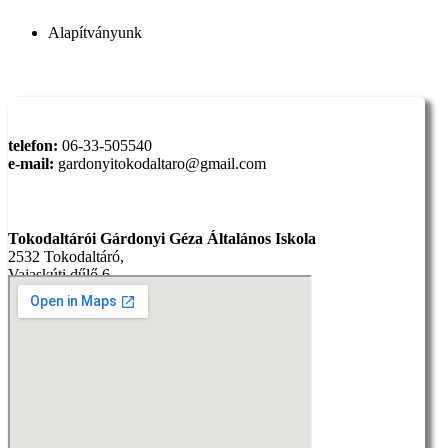
Alapítványunk
Elérhetőség:
telefon:
06-33-505540
e-mail:
gardonyitokodaltaro@gmail.com
Cím:
Tokodaltárói Gárdonyi Géza Általános Iskola
2532 Tokodaltáró,
Vajaskúti dűlő 6.