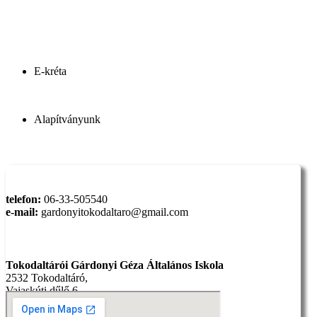
E-kréta
Alapítványunk
Elérhetőség:
telefon:
06-33-505540
e-mail:
gardonyitokodaltaro@gmail.com
Cím:
Tokodaltárói Gárdonyi Géza Általános Iskola
2532 Tokodaltáró,
Vajaskúti dűlő 6.